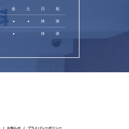
木
金
土
日
祝
休
休
●
●
休
休
●
内
お知らせ
プライバシーポリシー