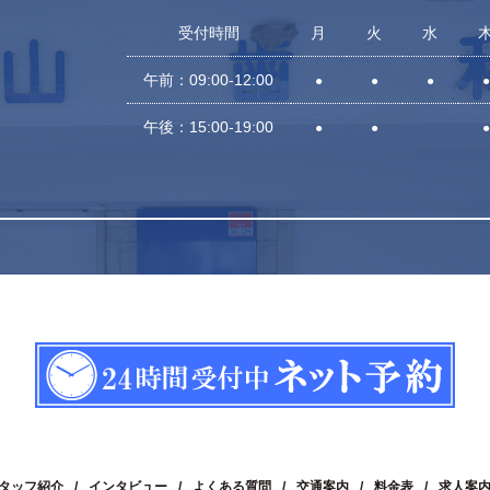
受付時間
月
火
水
午前：09:00-12:00
●
●
●
●
午後：15:00-19:00
●
●
●
タッフ紹介
インタビュー
よくある質問
交通案内
料金表
求人案