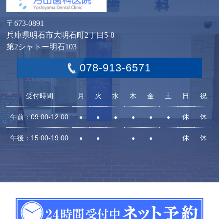
〒673-0891
兵庫県明石市大明石町2丁目5-8
第2シャトー明石103
078-913-6571
受付時間
月
火
水
木
金
土
日
祝
午前：09:00-12:00
休
休
●
●
●
●
●
●
午後：15:00-19:00
休
休
●
●
●
●