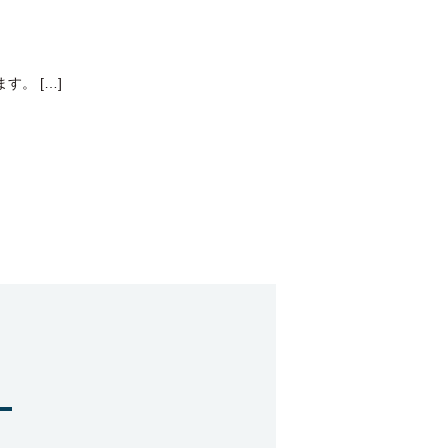
。 […]
。