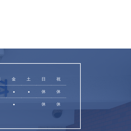
木
金
土
日
祝
休
休
●
●
休
休
●